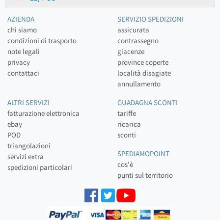
AZIENDA
SERVIZIO SPEDIZIONI
chi siamo
assicurata
condizioni di trasporto
contrassegno
note legali
giacenze
privacy
province coperte
contattaci
località disagiate
annullamento
ALTRI SERVIZI
GUADAGNA SCONTI
fatturazione elettronica
tariffe
ebay
ricarica
POD
sconti
triangolazioni
SPEDIAMOPOINT
servizi extra
cos'è
spedizioni particolari
punti sul territorio