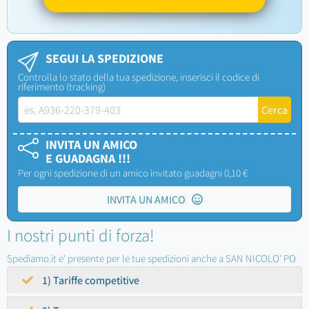
SEGUI LA SPEDIZIONE
Controlla lo stato della tua spedizione, inserisci il codice di
riferimento (tracking)
INVITA UN AMICO
E GUADAGNA !!!
Per ogni spedizione di un amico invitato guadagni 0,10 €
INVITA UN AMICO
I nostri punti di forza!
Spediamo.it e' presente per le tue spedizioni anche a SAN NICOLO' PO
1) Tariffe competitive