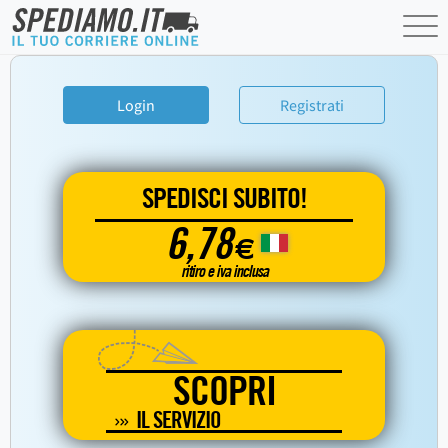
Login
Registrati
SPEDISCI SUBITO!
6,78
€
ritiro e iva inclusa
SCOPRI
IL SERVIZIO