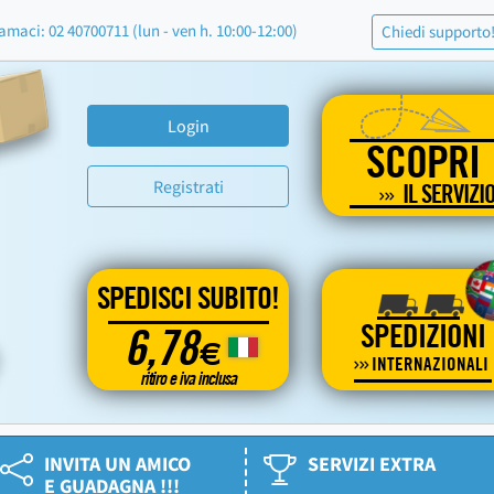
amaci: 02 40700711 (lun - ven h. 10:00-12:00)
Chiedi supporto
Login
SCOPRI
Registrati
IL SERVIZI
SPEDISCI SUBITO!
SPEDIZIONI
6,78
€
INTERNAZIONALI
ritiro e iva inclusa
INVITA UN AMICO
SERVIZI EXTRA
E GUADAGNA !!!