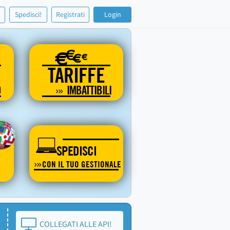
!
Spedisci!
Registrati
Login
€
€
€
€
TARIFFE
O
IMBATTIBILI
SPEDISCI
CON IL TUO GESTIONALE
COLLEGATI ALLE API!