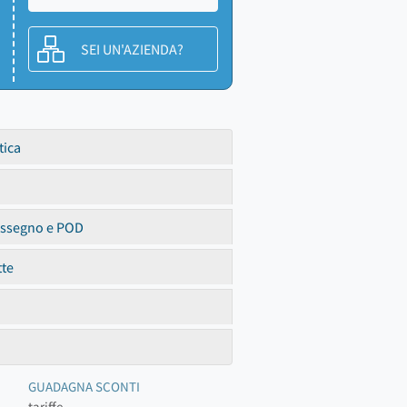
SEI UN'AZIENDA?
tica
assegno e POD
tte
GUADAGNA SCONTI
tariffe