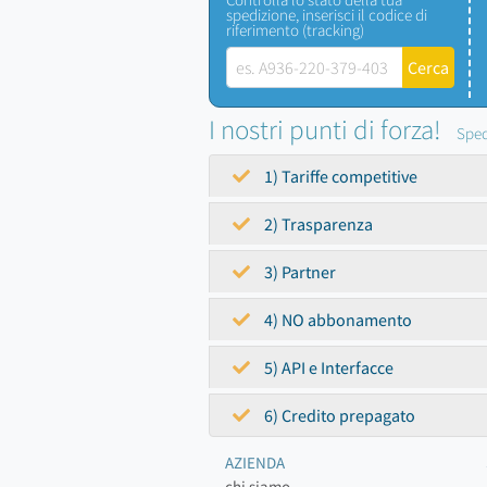
spedizione, inserisci il codice di
riferimento (tracking)
I nostri punti di forza!
Sped
1) Tariffe competitive
2) Trasparenza
3) Partner
4) NO abbonamento
5) API e Interfacce
6) Credito prepagato
AZIENDA
chi siamo