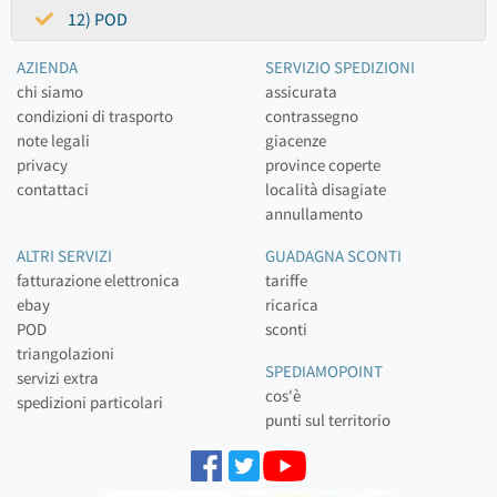
12) POD
AZIENDA
SERVIZIO SPEDIZIONI
chi siamo
assicurata
condizioni di trasporto
contrassegno
note legali
giacenze
privacy
province coperte
contattaci
località disagiate
annullamento
ALTRI SERVIZI
GUADAGNA SCONTI
fatturazione elettronica
tariffe
ebay
ricarica
POD
sconti
triangolazioni
SPEDIAMOPOINT
servizi extra
cos'è
spedizioni particolari
punti sul territorio