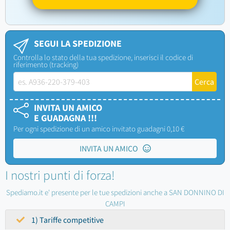
SEGUI LA SPEDIZIONE
Controlla lo stato della tua spedizione, inserisci il codice di
riferimento (tracking)
INVITA UN AMICO
E GUADAGNA !!!
Per ogni spedizione di un amico invitato guadagni 0,10 €
INVITA UN AMICO
I nostri punti di forza!
Spediamo.it e' presente per le tue spedizioni anche a SAN DONNINO DI
CAMPI
1) Tariffe competitive