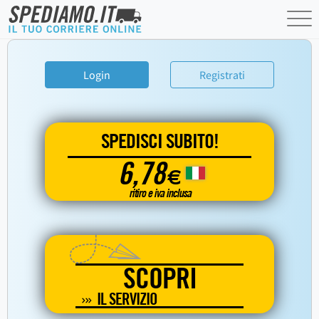
Login
Registrati
SPEDISCI SUBITO!
6,78
€
ritiro e iva inclusa
SCOPRI
IL SERVIZIO