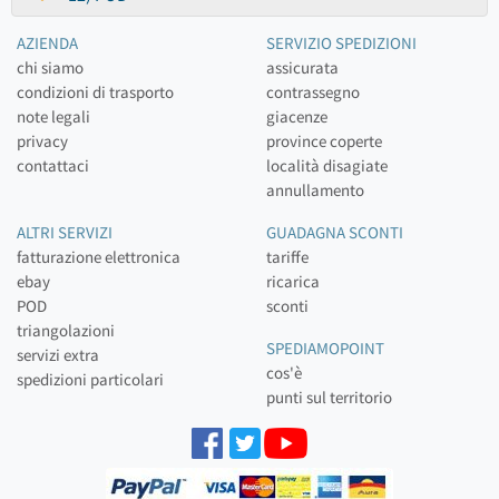
AZIENDA
SERVIZIO SPEDIZIONI
chi siamo
assicurata
condizioni di trasporto
contrassegno
note legali
giacenze
privacy
province coperte
contattaci
località disagiate
annullamento
ALTRI SERVIZI
GUADAGNA SCONTI
fatturazione elettronica
tariffe
ebay
ricarica
POD
sconti
triangolazioni
SPEDIAMOPOINT
servizi extra
cos'è
spedizioni particolari
punti sul territorio