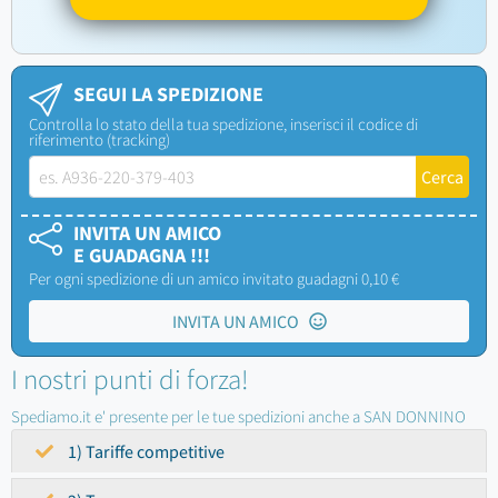
SEGUI LA SPEDIZIONE
Controlla lo stato della tua spedizione, inserisci il codice di
riferimento (tracking)
INVITA UN AMICO
E GUADAGNA !!!
Per ogni spedizione di un amico invitato guadagni 0,10 €
INVITA UN AMICO
I nostri punti di forza!
Spediamo.it e' presente per le tue spedizioni anche a SAN DONNINO
1) Tariffe competitive