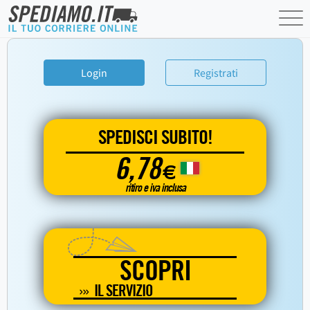
Login
Registrati
SPEDISCI SUBITO!
6,78
€
ritiro e iva inclusa
SCOPRI
IL SERVIZIO