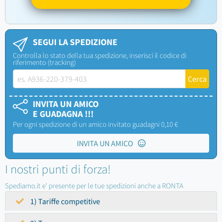
SEGUI LA SPEDIZIONE
Controlla lo stato della tua spedizione, inserisci il codice di
riferimento (tracking)
INVITA UN AMICO
E GUADAGNA !!!
Per ogni spedizione di un amico invitato guadagni 0,10 €
INVITA UN AMICO
I nostri punti di forza!
Spediamo.it e' presente per le tue spedizioni anche a RONTA
1) Tariffe competitive