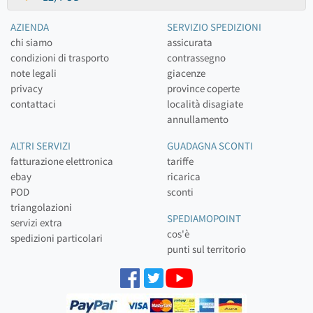
AZIENDA
SERVIZIO SPEDIZIONI
chi siamo
assicurata
condizioni di trasporto
contrassegno
note legali
giacenze
privacy
province coperte
contattaci
località disagiate
annullamento
ALTRI SERVIZI
GUADAGNA SCONTI
fatturazione elettronica
tariffe
ebay
ricarica
POD
sconti
triangolazioni
SPEDIAMOPOINT
servizi extra
cos'è
spedizioni particolari
punti sul territorio