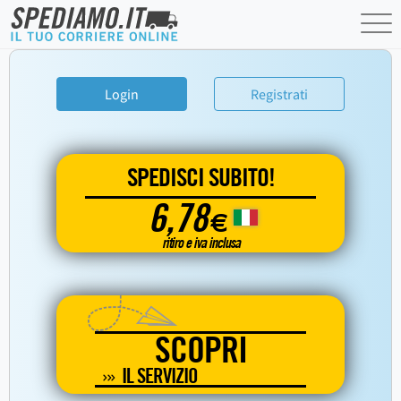
Login
Registrati
SPEDISCI SUBITO!
6,78
€
ritiro e iva inclusa
SCOPRI
IL SERVIZIO