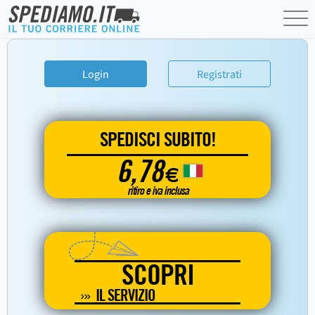
Login
Registrati
SPEDISCI SUBITO!
6,78
€
ritiro e iva inclusa
SCOPRI
IL SERVIZIO