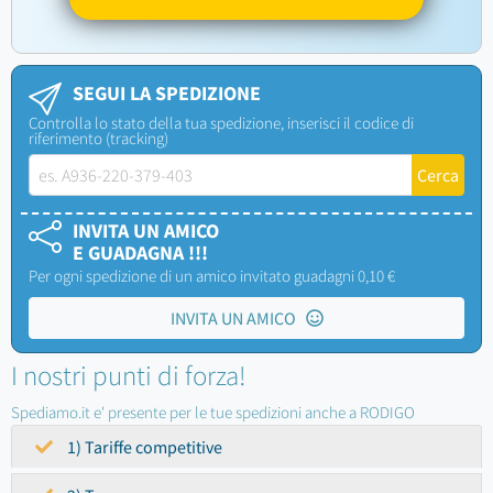
SEGUI LA SPEDIZIONE
Controlla lo stato della tua spedizione, inserisci il codice di
riferimento (tracking)
INVITA UN AMICO
E GUADAGNA !!!
Per ogni spedizione di un amico invitato guadagni 0,10 €
INVITA UN AMICO
I nostri punti di forza!
Spediamo.it e' presente per le tue spedizioni anche a RODIGO
1) Tariffe competitive