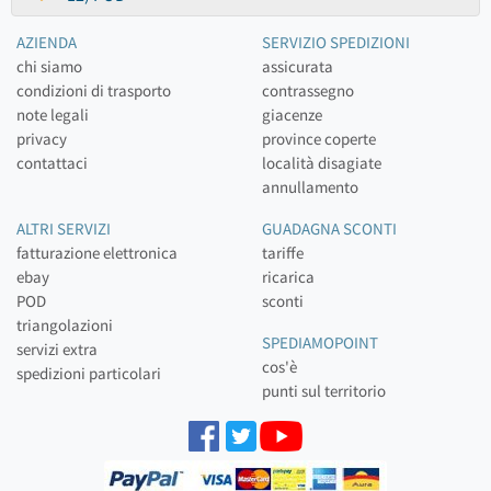
AZIENDA
SERVIZIO SPEDIZIONI
chi siamo
assicurata
condizioni di trasporto
contrassegno
note legali
giacenze
privacy
province coperte
contattaci
località disagiate
annullamento
ALTRI SERVIZI
GUADAGNA SCONTI
fatturazione elettronica
tariffe
ebay
ricarica
POD
sconti
triangolazioni
SPEDIAMOPOINT
servizi extra
cos'è
spedizioni particolari
punti sul territorio