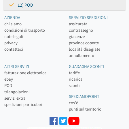
12) POD
AZIENDA
SERVIZIO SPEDIZIONI
chi siamo
assicurata
condizioni di trasporto
contrassegno
note legali
giacenze
privacy
province coperte
contattaci
località disagiate
annullamento
ALTRI SERVIZI
GUADAGNA SCONTI
fatturazione elettronica
tariffe
ebay
ricarica
POD
sconti
triangolazioni
SPEDIAMOPOINT
servizi extra
cos'è
spedizioni particolari
punti sul territorio