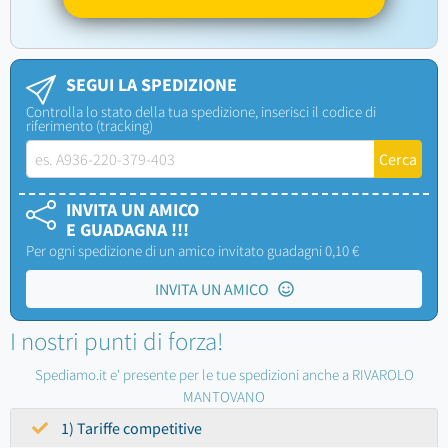
SEGUI LA SPEDIZIONE
Controlla lo stato della tua spedizione, inserisci il codice di
riferimento (tracking)
INVITA UN AMICO
E GUADAGNA !!!
Per ogni spedizione di un amico invitato guadagni 0,10 €
INVITA UN AMICO
I nostri punti di forza!
Spediamo.it e' presente per le tue spedizioni anche a RIVAROLO
MANTOVANO
1) Tariffe competitive