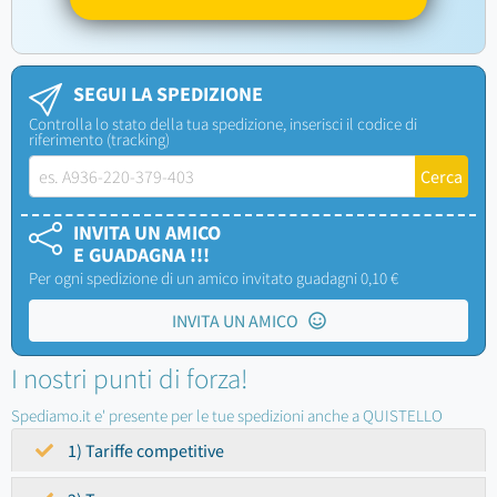
SEGUI LA SPEDIZIONE
Controlla lo stato della tua spedizione, inserisci il codice di
riferimento (tracking)
INVITA UN AMICO
E GUADAGNA !!!
Per ogni spedizione di un amico invitato guadagni 0,10 €
INVITA UN AMICO
I nostri punti di forza!
Spediamo.it e' presente per le tue spedizioni anche a QUISTELLO
1) Tariffe competitive