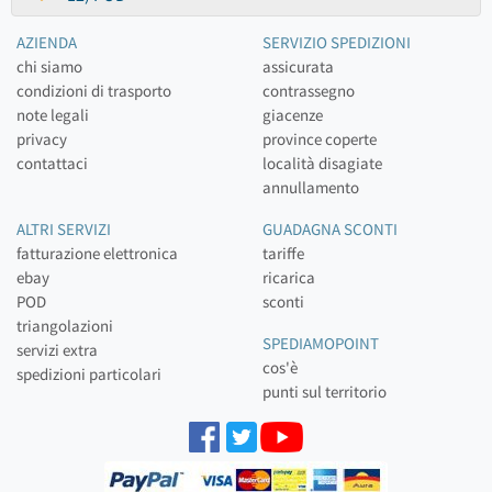
AZIENDA
SERVIZIO SPEDIZIONI
chi siamo
assicurata
condizioni di trasporto
contrassegno
note legali
giacenze
privacy
province coperte
contattaci
località disagiate
annullamento
ALTRI SERVIZI
GUADAGNA SCONTI
fatturazione elettronica
tariffe
ebay
ricarica
POD
sconti
triangolazioni
SPEDIAMOPOINT
servizi extra
cos'è
spedizioni particolari
punti sul territorio