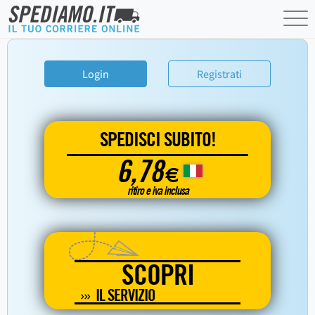
Login
Registrati
SPEDISCI SUBITO!
6,78
€
ritiro e iva inclusa
SCOPRI
IL SERVIZIO