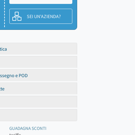
SEI UN'AZIENDA?
tica
assegno e POD
tte
GUADAGNA SCONTI
tariffe