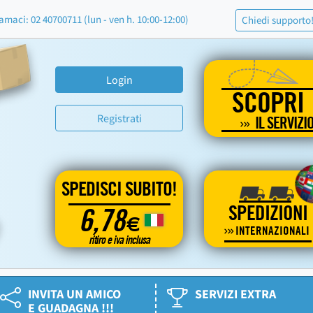
amaci: 02 40700711 (lun - ven h. 10:00-12:00)
Chiedi supporto
Login
SCOPRI
Registrati
IL SERVIZI
SPEDISCI SUBITO!
SPEDIZIONI
6,78
€
INTERNAZIONALI
ritiro e iva inclusa
INVITA UN AMICO
SERVIZI EXTRA
E GUADAGNA !!!