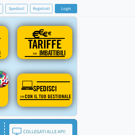
!
Spedisci!
Registrati
Login
€
€
€
€
TARIFFE
O
IMBATTIBILI
SPEDISCI
CON IL TUO GESTIONALE
COLLEGATI ALLE API!