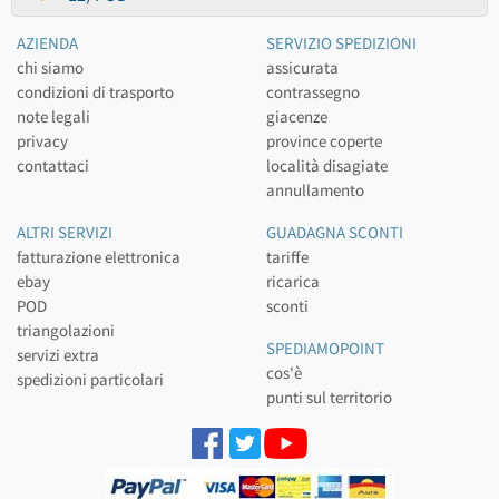
AZIENDA
SERVIZIO SPEDIZIONI
chi siamo
assicurata
condizioni di trasporto
contrassegno
note legali
giacenze
privacy
province coperte
contattaci
località disagiate
annullamento
ALTRI SERVIZI
GUADAGNA SCONTI
fatturazione elettronica
tariffe
ebay
ricarica
POD
sconti
triangolazioni
SPEDIAMOPOINT
servizi extra
cos'è
spedizioni particolari
punti sul territorio