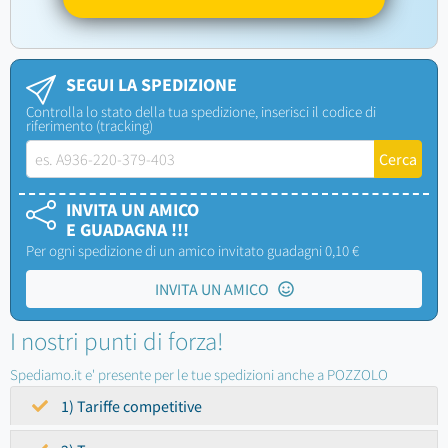
SEGUI LA SPEDIZIONE
Controlla lo stato della tua spedizione, inserisci il codice di
riferimento (tracking)
INVITA UN AMICO
E GUADAGNA !!!
Per ogni spedizione di un amico invitato guadagni 0,10 €
INVITA UN AMICO
I nostri punti di forza!
Spediamo.it e' presente per le tue spedizioni anche a POZZOLO
1) Tariffe competitive