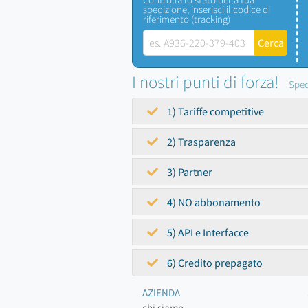
spedizione, inserisci il codice di
riferimento (tracking)
I nostri punti di forza!
Sped
1) Tariffe competitive
2) Trasparenza
3) Partner
4) NO abbonamento
5) API e Interfacce
6) Credito prepagato
AZIENDA
chi siamo