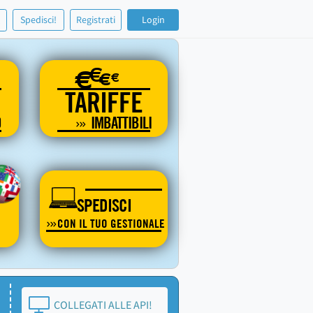
!
Spedisci!
Registrati
Login
€
€
€
€
TARIFFE
O
IMBATTIBILI
SPEDISCI
CON IL TUO GESTIONALE
COLLEGATI ALLE API!