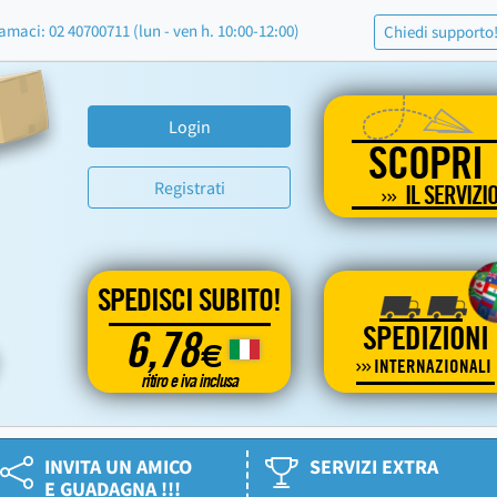
amaci: 02 40700711 (lun - ven h. 10:00-12:00)
Chiedi supporto
Login
SCOPRI
Registrati
IL SERVIZI
SPEDISCI SUBITO!
SPEDIZIONI
6,78
€
INTERNAZIONALI
ritiro e iva inclusa
INVITA UN AMICO
SERVIZI EXTRA
E GUADAGNA !!!