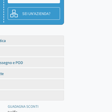
SEI UN'AZIENDA?
tica
assegno e POD
tte
GUADAGNA SCONTI
tariffe