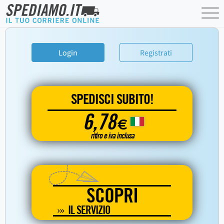
Login
Registrati
SPEDISCI SUBITO!
6,78
€
ritiro e iva inclusa
SCOPRI
IL SERVIZIO