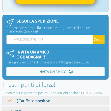
SEGUI LA SPEDIZIONE
Controlla lo stato della tua spedizione, inserisci il codice di
riferimento (tracking)
INVITA UN AMICO
E GUADAGNA !!!
Per ogni spedizione di un amico invitato guadagni 0,10 €
INVITA UN AMICO
I nostri punti di forza!
Spediamo.it e' presente per le tue spedizioni anche a PONTETERRA
1) Tariffe competitive