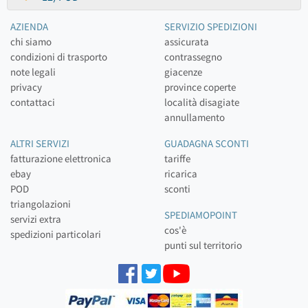
AZIENDA
SERVIZIO SPEDIZIONI
chi siamo
assicurata
condizioni di trasporto
contrassegno
note legali
giacenze
privacy
province coperte
contattaci
località disagiate
annullamento
ALTRI SERVIZI
GUADAGNA SCONTI
fatturazione elettronica
tariffe
ebay
ricarica
POD
sconti
triangolazioni
SPEDIAMOPOINT
servizi extra
cos'è
spedizioni particolari
punti sul territorio