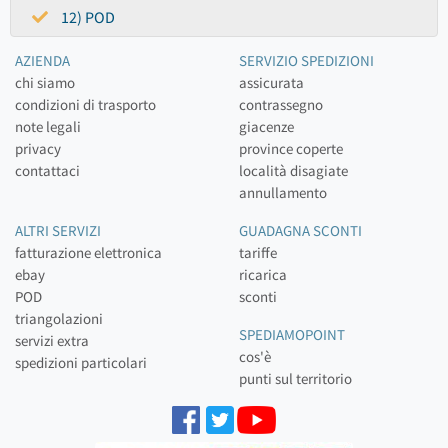
12) POD
AZIENDA
SERVIZIO SPEDIZIONI
chi siamo
assicurata
condizioni di trasporto
contrassegno
note legali
giacenze
privacy
province coperte
contattaci
località disagiate
annullamento
ALTRI SERVIZI
GUADAGNA SCONTI
fatturazione elettronica
tariffe
ebay
ricarica
POD
sconti
triangolazioni
SPEDIAMOPOINT
servizi extra
cos'è
spedizioni particolari
punti sul territorio