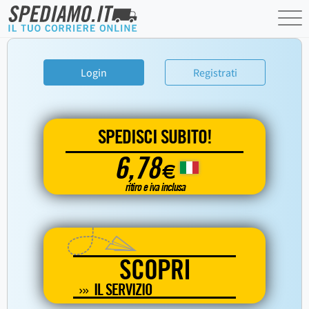
Login
Registrati
SPEDISCI SUBITO!
6,78
€
ritiro e iva inclusa
SCOPRI
IL SERVIZIO