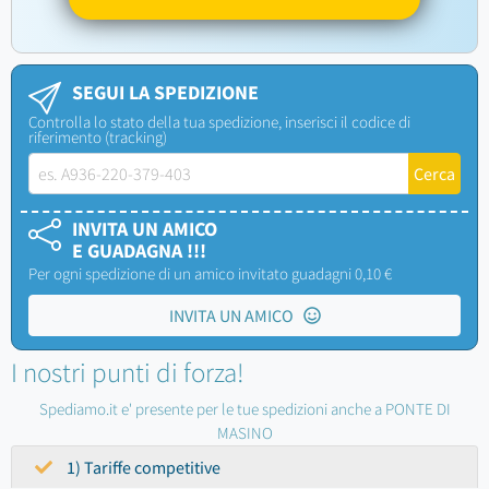
SEGUI LA SPEDIZIONE
Controlla lo stato della tua spedizione, inserisci il codice di
riferimento (tracking)
INVITA UN AMICO
E GUADAGNA !!!
Per ogni spedizione di un amico invitato guadagni 0,10 €
INVITA UN AMICO
I nostri punti di forza!
Spediamo.it e' presente per le tue spedizioni anche a PONTE DI
MASINO
1) Tariffe competitive