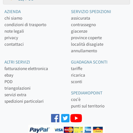
AZIENDA
SERVIZIO SPEDIZIONI
chi siamo
assicurata
condizioni di trasporto
contrassegno
note legali
giacenze
privacy
province coperte
contattaci
località disagiate
annullamento
ALTRI SERVIZI
GUADAGNA SCONTI
fatturazione elettronica
tariffe
ebay
ricarica
POD
sconti
triangolazioni
SPEDIAMOPOINT
servizi extra
cos'è
spedizioni particolari
punti sul territorio