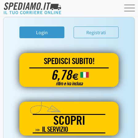
Login
Registrati
SPEDISCI SUBITO!
6,78
€
ritiro e iva inclusa
SCOPRI
IL SERVIZIO