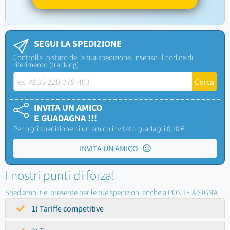
SEGUI LA SPEDIZIONE
Controlla lo stato della tua spedizione, inserisci il codice di
riferimento (tracking)
INVITA UN AMICO
E GUADAGNA !!!
Per ogni spedizione di un amico invitato guadagni 0,10 €
INVITA UN AMICO
I nostri punti di forza!
Spediamo.it e' presente per le tue spedizioni anche a PONTE A SIGNA
1) Tariffe competitive