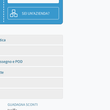
SEI UN'AZIENDA?
tica
assegno e POD
tte
GUADAGNA SCONTI
tariffe