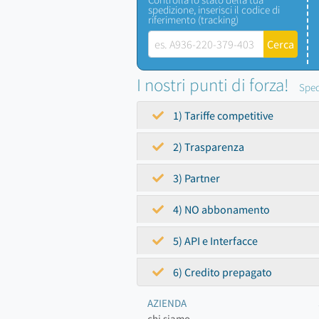
spedizione, inserisci il codice di
riferimento (tracking)
I nostri punti di forza!
Sped
1) Tariffe competitive
2) Trasparenza
3) Partner
4) NO abbonamento
5) API e Interfacce
6) Credito prepagato
AZIENDA
chi siamo