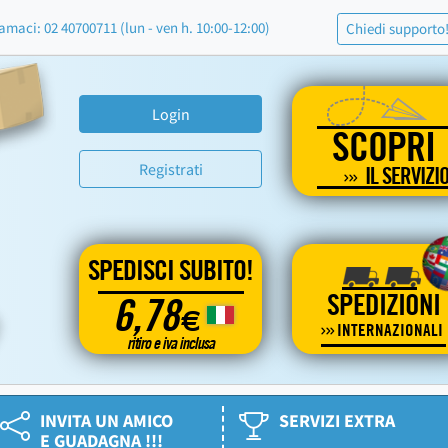
amaci: 02 40700711 (lun - ven h. 10:00-12:00)
Chiedi supporto
Login
SCOPRI
Registrati
IL SERVIZI
SPEDISCI SUBITO!
SPEDIZIONI
6,78
€
INTERNAZIONALI
ritiro e iva inclusa
INVITA UN AMICO
SERVIZI EXTRA
E GUADAGNA !!!