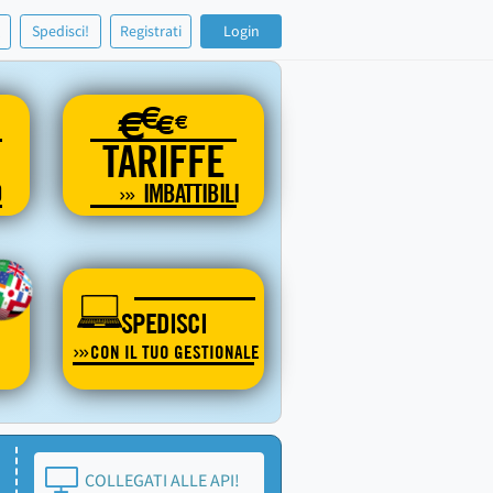
!
Spedisci!
Registrati
Login
€
€
€
€
TARIFFE
O
IMBATTIBILI
SPEDISCI
CON IL TUO GESTIONALE
COLLEGATI ALLE API!