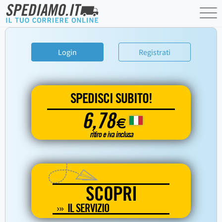
Login
Registrati
SPEDISCI SUBITO!
6,78
€
ritiro e iva inclusa
SCOPRI
IL SERVIZIO