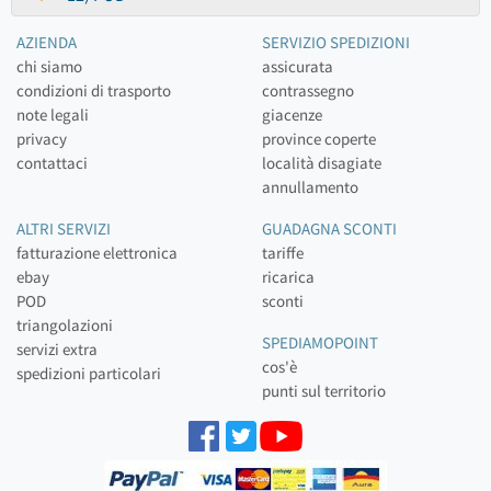
AZIENDA
SERVIZIO SPEDIZIONI
chi siamo
assicurata
condizioni di trasporto
contrassegno
note legali
giacenze
privacy
province coperte
contattaci
località disagiate
annullamento
ALTRI SERVIZI
GUADAGNA SCONTI
fatturazione elettronica
tariffe
ebay
ricarica
POD
sconti
triangolazioni
SPEDIAMOPOINT
servizi extra
cos'è
spedizioni particolari
punti sul territorio