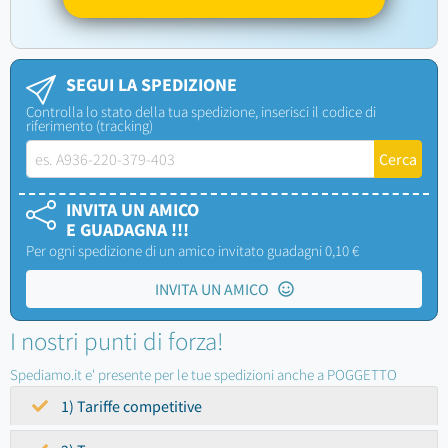
SEGUI LA SPEDIZIONE
Controlla lo stato della tua spedizione, inserisci il codice di
riferimento (tracking)
INVITA UN AMICO
E GUADAGNA !!!
Per ogni spedizione di un amico invitato guadagni 0,10 €
INVITA UN AMICO
I nostri punti di forza!
Spediamo.it e' presente per le tue spedizioni anche a POGGETTO
1) Tariffe competitive