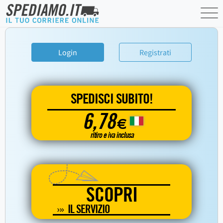
Login
Registrati
SPEDISCI SUBITO!
6,78
€
ritiro e iva inclusa
SCOPRI
IL SERVIZIO