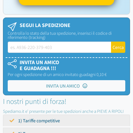
SEGUI LA SPEDIZIONE
Controlla lo stato della tua spedizione, inserisci il codice di
riferimento (tracking)
INVITA UN AMICO
E GUADAGNA !!!
Per ogni spedizione di un amico invitato guadagni 0,10 €
INVITA UN AMICO
I nostri punti di forza!
Spediamo.it e' presente per le tue spedizioni anche a PIEVE A RIPOLI
1) Tariffe competitive