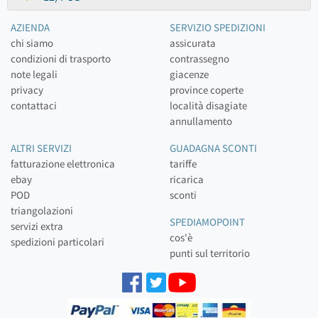
AZIENDA
SERVIZIO SPEDIZIONI
chi siamo
assicurata
condizioni di trasporto
contrassegno
note legali
giacenze
privacy
province coperte
contattaci
località disagiate
annullamento
ALTRI SERVIZI
GUADAGNA SCONTI
fatturazione elettronica
tariffe
ebay
ricarica
POD
sconti
triangolazioni
SPEDIAMOPOINT
servizi extra
cos'è
spedizioni particolari
punti sul territorio