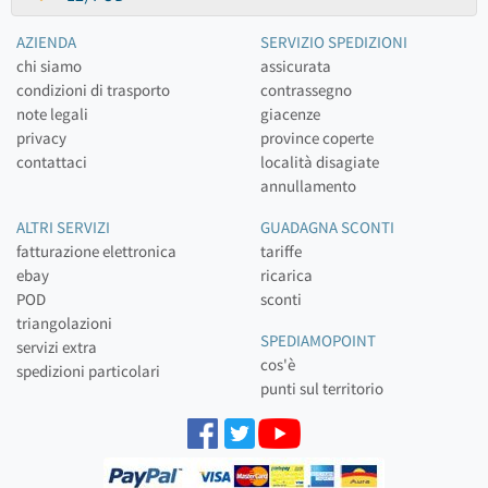
AZIENDA
SERVIZIO SPEDIZIONI
chi siamo
assicurata
condizioni di trasporto
contrassegno
note legali
giacenze
privacy
province coperte
contattaci
località disagiate
annullamento
ALTRI SERVIZI
GUADAGNA SCONTI
fatturazione elettronica
tariffe
ebay
ricarica
POD
sconti
triangolazioni
SPEDIAMOPOINT
servizi extra
cos'è
spedizioni particolari
punti sul territorio