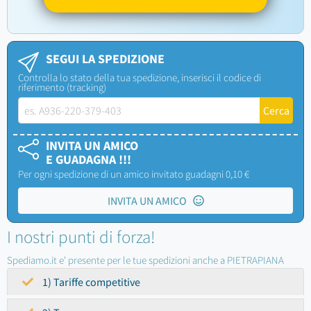
SEGUI LA SPEDIZIONE
Controlla lo stato della tua spedizione, inserisci il codice di
riferimento (tracking)
INVITA UN AMICO
E GUADAGNA !!!
Per ogni spedizione di un amico invitato guadagni 0,10 €
INVITA UN AMICO
I nostri punti di forza!
Spediamo.it e' presente per le tue spedizioni anche a PIETRAPIANA
1) Tariffe competitive