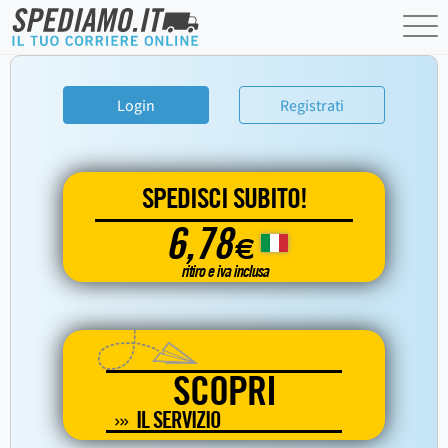
Login
Registrati
SPEDISCI SUBITO!
6,78
€
ritiro e iva inclusa
SCOPRI
IL SERVIZIO