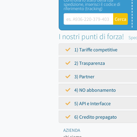
spedizione, inserisci il codice di
riferimento (tracking)
I nostri punti di forza!
Sped
1) Tariffe competitive
2) Trasparenza
3) Partner
4) NO abbonamento
5) API e Interfacce
6) Credito prepagato
AZIENDA
chi siamo