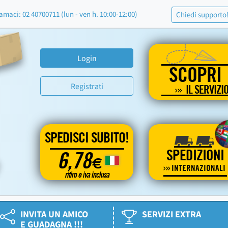
amaci: 02 40700711 (lun - ven h. 10:00-12:00)
Chiedi supporto
Login
SCOPRI
Registrati
IL SERVIZI
SPEDISCI SUBITO!
SPEDIZIONI
6,78
€
INTERNAZIONALI
ritiro e iva inclusa
INVITA UN AMICO
SERVIZI EXTRA
E GUADAGNA !!!