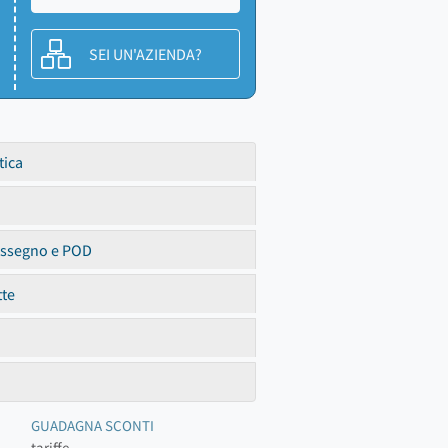
SEI UN'AZIENDA?
tica
assegno e POD
tte
GUADAGNA SCONTI
tariffe