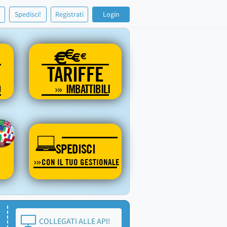
!
Spedisci!
Registrati
Login
€
€
€
€
TARIFFE
O
IMBATTIBILI
SPEDISCI
CON IL TUO GESTIONALE
COLLEGATI ALLE API!