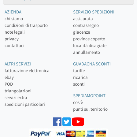
AZIENDA
SERVIZIO SPEDIZIONI
chi siamo
assicurata
condizioni di trasporto
contrassegno
note legali
giacenze
privacy
province coperte
contattaci
località disagiate
annullamento
ALTRI SERVIZI
GUADAGNA SCONTI
fatturazione elettronica
tariffe
ebay
ricarica
POD
sconti
triangolazioni
SPEDIAMOPOINT
servizi extra
cos'è
spedizioni particolari
punti sul territorio