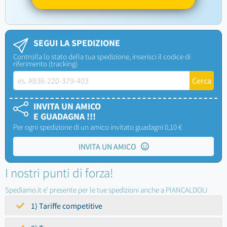
SEGUI LA SPEDIZIONE
Controlla lo stato della tua spedizione, inserisci il codice di
riferimento (tracking)
INVITA UN AMICO
E GUADAGNA !!!
Per ogni spedizione di un amico invitato guadagni 0,10 €
INVITA UN AMICO
I nostri punti di forza!
Spediamo.it e' presente per le tue spedizioni anche a PIANCALDOLI
1) Tariffe competitive