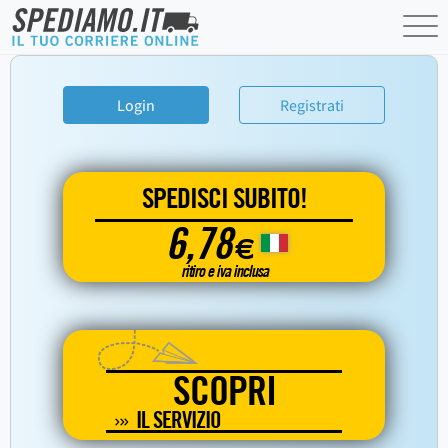
Login
Registrati
SPEDISCI SUBITO!
6,78
€
ritiro e iva inclusa
SCOPRI
IL SERVIZIO