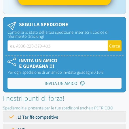
SEGUI LA SPEDIZIONE
Controlla lo stato della tua spedizione, inserisci il codice di
riferimento (tracking)
INVITA UN AMICO
E GUADAGNA !!!
Per ogni spedizione di un amico invitato guadagni 0,10 €
INVITA UN AMICO
I nostri punti di forza!
Spediamo.it e' presente per le tue spedizioni anche a PETRICCIO
1) Tariffe competitive