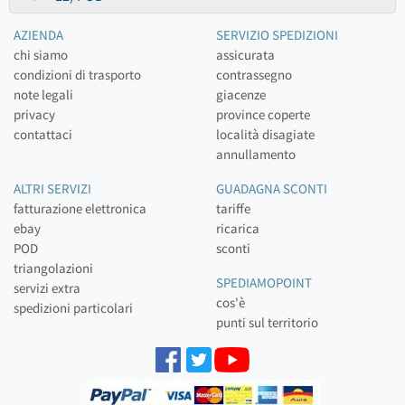
AZIENDA
SERVIZIO SPEDIZIONI
chi siamo
assicurata
condizioni di trasporto
contrassegno
note legali
giacenze
privacy
province coperte
contattaci
località disagiate
annullamento
ALTRI SERVIZI
GUADAGNA SCONTI
fatturazione elettronica
tariffe
ebay
ricarica
POD
sconti
triangolazioni
SPEDIAMOPOINT
servizi extra
cos'è
spedizioni particolari
punti sul territorio