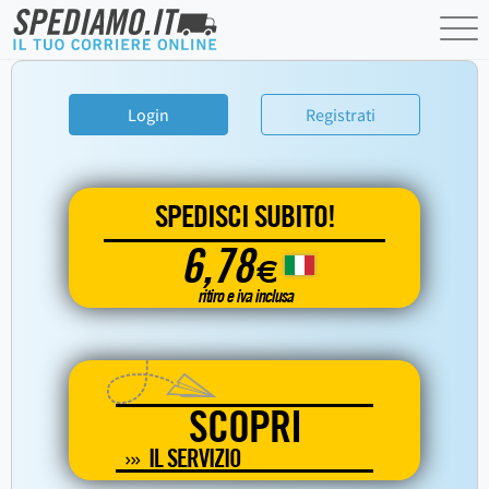
Login
Registrati
SPEDISCI SUBITO!
6,78
€
ritiro e iva inclusa
SCOPRI
IL SERVIZIO