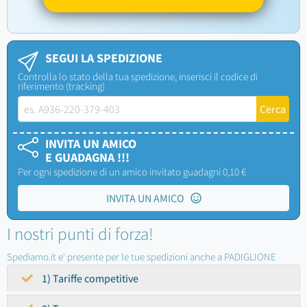
SEGUI LA SPEDIZIONE
Controlla lo stato della tua spedizione, inserisci il codice di
riferimento (tracking)
INVITA UN AMICO
E GUADAGNA !!!
Per ogni spedizione di un amico invitato guadagni 0,10 €
INVITA UN AMICO
I nostri punti di forza!
Spediamo.it e' presente per le tue spedizioni anche a PADIGLIONE
1) Tariffe competitive