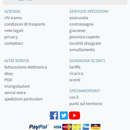
AZIENDA
SERVIZIO SPEDIZIONI
chi siamo
assicurata
condizioni di trasporto
contrassegno
note legali
giacenze
privacy
province coperte
contattaci
località disagiate
annullamento
ALTRI SERVIZI
GUADAGNA SCONTI
fatturazione elettronica
tariffe
ebay
ricarica
POD
sconti
triangolazioni
SPEDIAMOPOINT
servizi extra
cos'è
spedizioni particolari
punti sul territorio