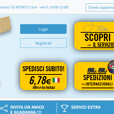
amaci: 02 40700711 (lun - ven h. 10:00-12:00)
Chiedi supporto
Login
SCOPRI
Registrati
IL SERVIZI
SPEDISCI SUBITO!
SPEDIZIONI
6,78
€
INTERNAZIONALI
ritiro e iva inclusa
INVITA UN AMICO
SERVIZI EXTRA
E GUADAGNA !!!