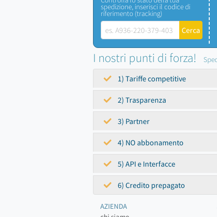
spedizione, inserisci il codice di
riferimento (tracking)
I nostri punti di forza!
Sped
1) Tariffe competitive
2) Trasparenza
3) Partner
4) NO abbonamento
5) API e Interfacce
6) Credito prepagato
AZIENDA
chi siamo