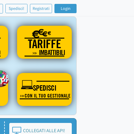
!
Spedisci!
Registrati
Login
€
€
€
€
TARIFFE
O
IMBATTIBILI
SPEDISCI
CON IL TUO GESTIONALE
COLLEGATI ALLE API!