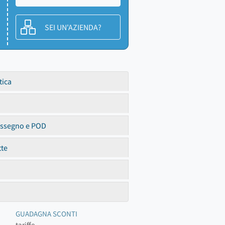
SEI UN'AZIENDA?
tica
assegno e POD
tte
GUADAGNA SCONTI
tariffe