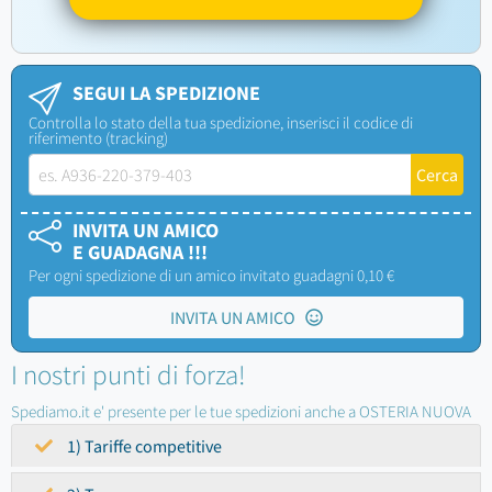
SEGUI LA SPEDIZIONE
Controlla lo stato della tua spedizione, inserisci il codice di
riferimento (tracking)
INVITA UN AMICO
E GUADAGNA !!!
Per ogni spedizione di un amico invitato guadagni 0,10 €
INVITA UN AMICO
I nostri punti di forza!
Spediamo.it e' presente per le tue spedizioni anche a OSTERIA NUOVA
1) Tariffe competitive