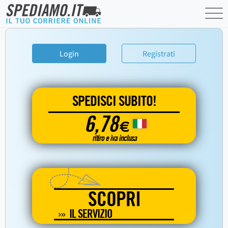
Login
Registrati
SPEDISCI SUBITO!
6,78
€
ritiro e iva inclusa
SCOPRI
IL SERVIZIO