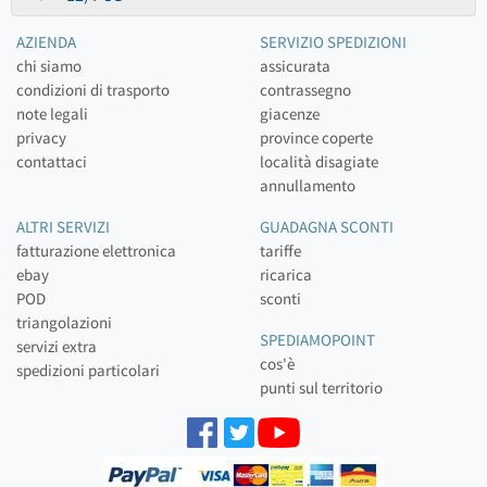
AZIENDA
SERVIZIO SPEDIZIONI
chi siamo
assicurata
condizioni di trasporto
contrassegno
note legali
giacenze
privacy
province coperte
contattaci
località disagiate
annullamento
ALTRI SERVIZI
GUADAGNA SCONTI
fatturazione elettronica
tariffe
ebay
ricarica
POD
sconti
triangolazioni
SPEDIAMOPOINT
servizi extra
cos'è
spedizioni particolari
punti sul territorio