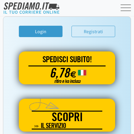
Login
Registrati
SPEDISCI SUBITO!
6,78
€
ritiro e iva inclusa
SCOPRI
IL SERVIZIO