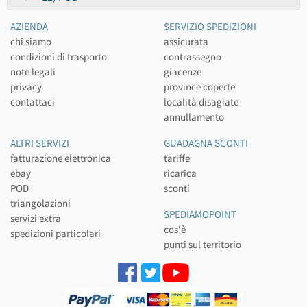
AZIENDA
SERVIZIO SPEDIZIONI
chi siamo
assicurata
condizioni di trasporto
contrassegno
note legali
giacenze
privacy
province coperte
contattaci
località disagiate
annullamento
ALTRI SERVIZI
GUADAGNA SCONTI
fatturazione elettronica
tariffe
ebay
ricarica
POD
sconti
triangolazioni
SPEDIAMOPOINT
servizi extra
cos'è
spedizioni particolari
punti sul territorio