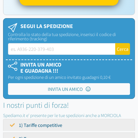
SEGUI LA SPEDIZIONE
Controlla lo stato della tua spedizione, inserisci il codice di
riferimento (tracking)
INVITA UN AMICO
E GUADAGNA !!!
Per ogni spedizione di un amico invitato guadagni 0,10 €
INVITA UN AMICO
I nostri punti di forza!
Spediamo.it e' presente per le tue spedizioni anche a MORCIOLA
1) Tariffe competitive