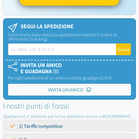
SEGUI LA SPEDIZIONE
Controlla lo stato della tua spedizione, inserisci il codice di
riferimento (tracking)
INVITA UN AMICO
E GUADAGNA !!!
Per ogni spedizione di un amico invitato guadagni 0,10 €
INVITA UN AMICO
I nostri punti di forza!
Spediamo.it e' presente per le tue spedizioni anche a MONZAMBANO
1) Tariffe competitive