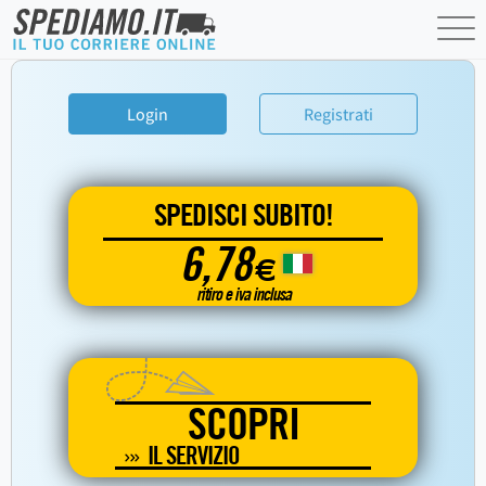
Login
Registrati
SPEDISCI SUBITO!
6,78
€
ritiro e iva inclusa
SCOPRI
IL SERVIZIO