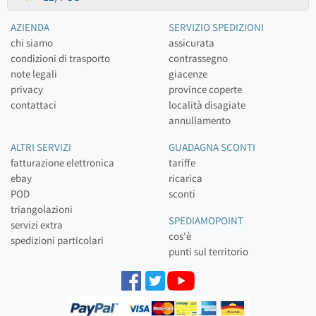
AZIENDA
SERVIZIO SPEDIZIONI
chi siamo
assicurata
condizioni di trasporto
contrassegno
note legali
giacenze
privacy
province coperte
contattaci
località disagiate
annullamento
ALTRI SERVIZI
GUADAGNA SCONTI
fatturazione elettronica
tariffe
ebay
ricarica
POD
sconti
triangolazioni
SPEDIAMOPOINT
servizi extra
cos'è
spedizioni particolari
punti sul territorio