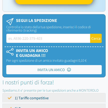
SEGUI LA SPEDIZIONE
Controlla lo stato della tua spedizione, inserisci il codice di
riferimento (tracking)
INVITA UN AMICO
E GUADAGNA !!!
Per ogni spedizione di un amico invitato guadagni 0,10 €
INVITA UN AMICO
I nostri punti di forza!
Spediamo.it e' presente per le tue spedizioni anche a MONTEROLO
1) Tariffe competitive