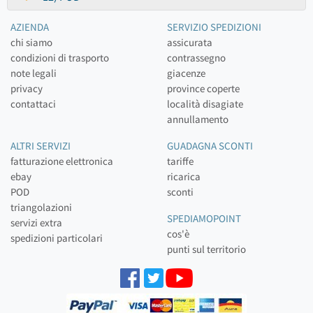
AZIENDA
SERVIZIO SPEDIZIONI
chi siamo
assicurata
condizioni di trasporto
contrassegno
note legali
giacenze
privacy
province coperte
contattaci
località disagiate
annullamento
ALTRI SERVIZI
GUADAGNA SCONTI
fatturazione elettronica
tariffe
ebay
ricarica
POD
sconti
triangolazioni
SPEDIAMOPOINT
servizi extra
cos'è
spedizioni particolari
punti sul territorio