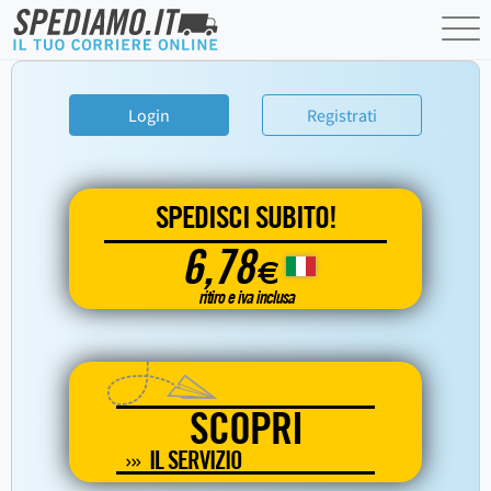
Login
Registrati
SPEDISCI SUBITO!
6,78
€
ritiro e iva inclusa
SCOPRI
IL SERVIZIO