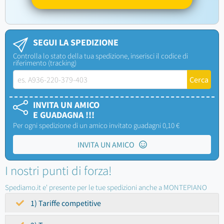
SEGUI LA SPEDIZIONE
Controlla lo stato della tua spedizione, inserisci il codice di
riferimento (tracking)
INVITA UN AMICO
E GUADAGNA !!!
Per ogni spedizione di un amico invitato guadagni 0,10 €
INVITA UN AMICO
I nostri punti di forza!
Spediamo.it e' presente per le tue spedizioni anche a MONTEPIANO
1) Tariffe competitive