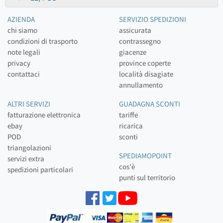
AZIENDA
SERVIZIO SPEDIZIONI
chi siamo
assicurata
condizioni di trasporto
contrassegno
note legali
giacenze
privacy
province coperte
contattaci
località disagiate
annullamento
ALTRI SERVIZI
GUADAGNA SCONTI
fatturazione elettronica
tariffe
ebay
ricarica
POD
sconti
triangolazioni
SPEDIAMOPOINT
servizi extra
cos'è
spedizioni particolari
punti sul territorio