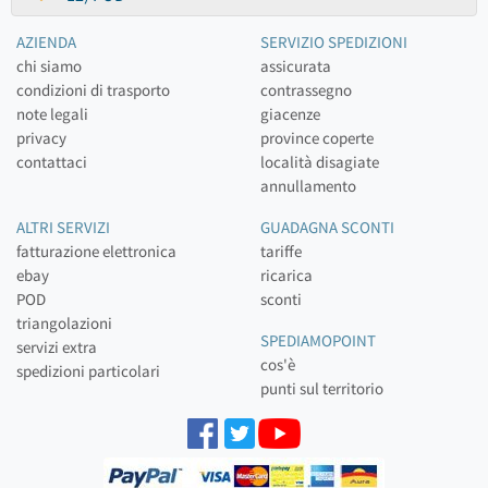
AZIENDA
SERVIZIO SPEDIZIONI
chi siamo
assicurata
condizioni di trasporto
contrassegno
note legali
giacenze
privacy
province coperte
contattaci
località disagiate
annullamento
ALTRI SERVIZI
GUADAGNA SCONTI
fatturazione elettronica
tariffe
ebay
ricarica
POD
sconti
triangolazioni
SPEDIAMOPOINT
servizi extra
cos'è
spedizioni particolari
punti sul territorio