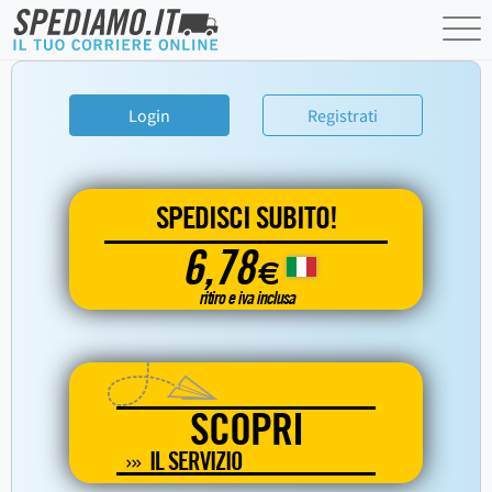
Login
Registrati
SPEDISCI SUBITO!
6,78
€
ritiro e iva inclusa
SCOPRI
IL SERVIZIO