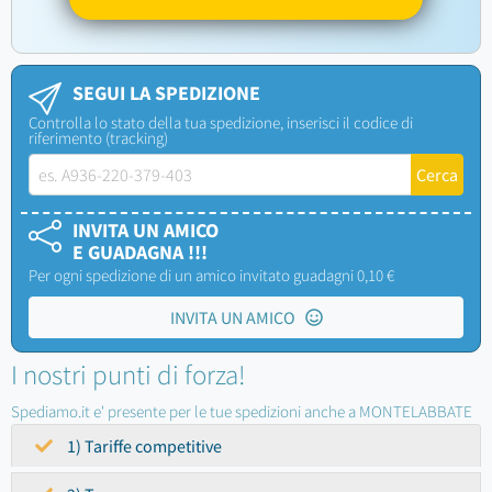
SEGUI LA SPEDIZIONE
Controlla lo stato della tua spedizione, inserisci il codice di
riferimento (tracking)
INVITA UN AMICO
E GUADAGNA !!!
Per ogni spedizione di un amico invitato guadagni 0,10 €
INVITA UN AMICO
I nostri punti di forza!
Spediamo.it e' presente per le tue spedizioni anche a MONTELABBATE
1) Tariffe competitive