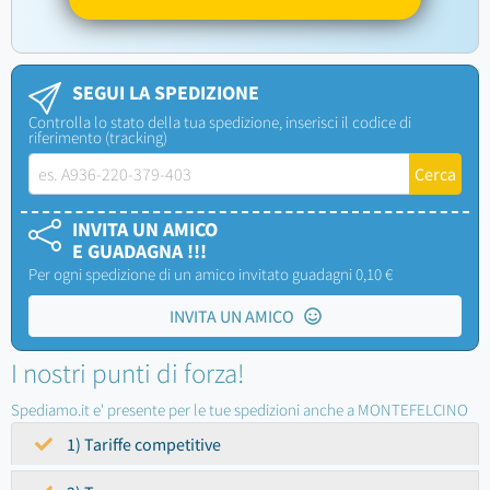
SEGUI LA SPEDIZIONE
Controlla lo stato della tua spedizione, inserisci il codice di
riferimento (tracking)
INVITA UN AMICO
E GUADAGNA !!!
Per ogni spedizione di un amico invitato guadagni 0,10 €
INVITA UN AMICO
I nostri punti di forza!
Spediamo.it e' presente per le tue spedizioni anche a MONTEFELCINO
1) Tariffe competitive