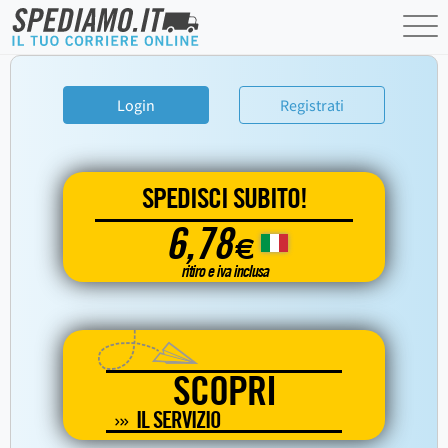
Login
Registrati
SPEDISCI SUBITO!
6,78
€
ritiro e iva inclusa
SCOPRI
IL SERVIZIO