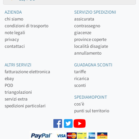
AZIENDA
SERVIZIO SPEDIZIONI
chi siamo
assicurata
condizioni di trasporto
contrassegno
note legali
giacenze
privacy
province coperte
contattaci
località disagiate
annullamento
ALTRI SERVIZI
GUADAGNA SCONTI
fatturazione elettronica
tariffe
ebay
ricarica
POD
sconti
triangolazioni
SPEDIAMOPOINT
servizi extra
cos'è
spedizioni particolari
punti sul territorio