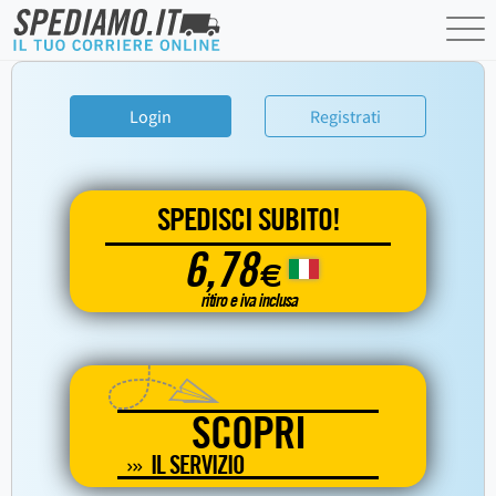
Login
Registrati
SPEDISCI SUBITO!
6,78
€
ritiro e iva inclusa
SCOPRI
IL SERVIZIO