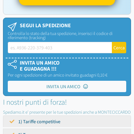
SEGUI LA SPEDIZIONE
Controlla lo stato della tua spedizione, inserisci il codice di
riferimento (tracking)
INVITA UN AMICO
E GUADAGNA !!!
Per ogni spedizione di un amico invitato guadagni 0,10 €
INVITA UN AMICO
I nostri punti di forza!
Spediamo.it e' presente per le tue spedizioni anche a MONTECICCARDO
1) Tariffe competitive