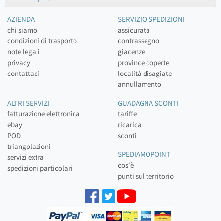
AZIENDA
SERVIZIO SPEDIZIONI
chi siamo
assicurata
condizioni di trasporto
contrassegno
note legali
giacenze
privacy
province coperte
contattaci
località disagiate
annullamento
ALTRI SERVIZI
GUADAGNA SCONTI
fatturazione elettronica
tariffe
ebay
ricarica
POD
sconti
triangolazioni
SPEDIAMOPOINT
servizi extra
cos'è
spedizioni particolari
punti sul territorio