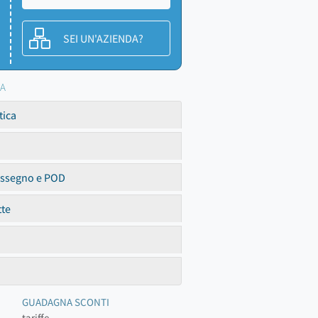
SEI UN'AZIENDA?
SA
tica
assegno e POD
tte
GUADAGNA SCONTI
tariffe