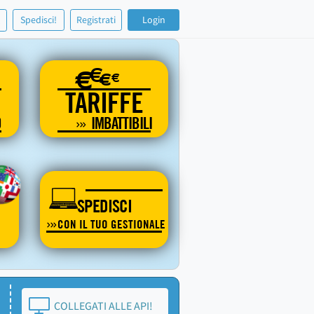
!
Spedisci!
Registrati
Login
€
€
€
€
TARIFFE
O
IMBATTIBILI
SPEDISCI
CON IL TUO GESTIONALE
COLLEGATI ALLE API!