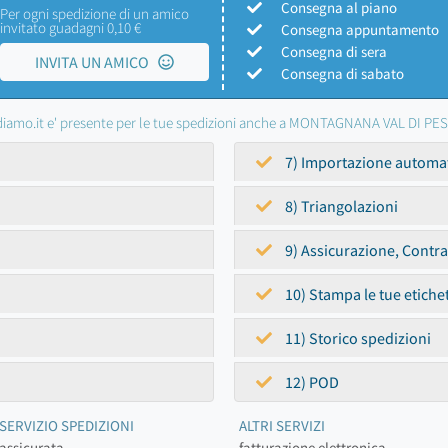
Consegna al piano
Per ogni spedizione di un amico
invitato guadagni 0,10 €
Consegna appuntamento
Consegna di sera
INVITA UN AMICO
Consegna di sabato
iamo.it e' presente per le tue spedizioni anche a MONTAGNANA VAL DI PE
7) Importazione automa
8) Triangolazioni
9) Assicurazione, Contr
10) Stampa le tue etiche
11) Storico spedizioni
12) POD
SERVIZIO SPEDIZIONI
ALTRI SERVIZI
assicurata
fatturazione elettronica