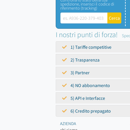
spedizione, inserisci il codice di
riferimento (tracking)
I nostri punti di forza!
Sped
1) Tariffe competitive
2) Trasparenza
3) Partner
4) NO abbonamento
5) API e Interfacce
6) Credito prepagato
AZIENDA
chi siamo