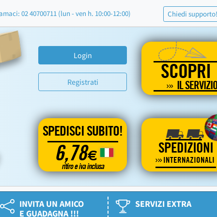
amaci: 02 40700711 (lun - ven h. 10:00-12:00)
Chiedi supporto
Login
SCOPRI
Registrati
IL SERVIZI
SPEDISCI SUBITO!
SPEDIZIONI
6,78
€
INTERNAZIONALI
ritiro e iva inclusa
INVITA UN AMICO
SERVIZI EXTRA
E GUADAGNA !!!