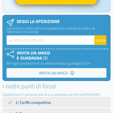
SEGUI LA SPEDIZIONE
Controlla lo stato della tua spedizione, inserisci il codice di
riferimento (tracking)
INVITA UN AMICO
E GUADAGNA !!!
Per ogni spedizione di un amico invitato guadagni 0,10 €
INVITA UN AMICO
I nostri punti di forza!
Spediamo.it e' presente per le tue spedizioni anche a MONDAVIO
1) Tariffe competitive