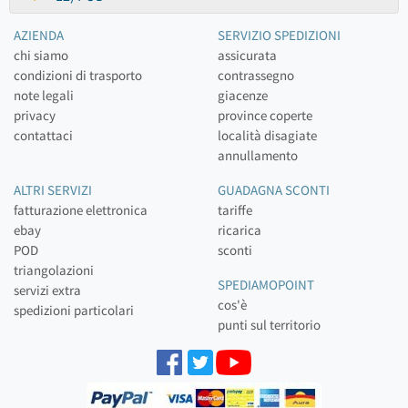
AZIENDA
SERVIZIO SPEDIZIONI
chi siamo
assicurata
condizioni di trasporto
contrassegno
note legali
giacenze
privacy
province coperte
contattaci
località disagiate
annullamento
ALTRI SERVIZI
GUADAGNA SCONTI
fatturazione elettronica
tariffe
ebay
ricarica
POD
sconti
triangolazioni
SPEDIAMOPOINT
servizi extra
cos'è
spedizioni particolari
punti sul territorio