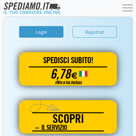
Login
Registrati
SPEDISCI SUBITO!
6,78
€
ritiro e iva inclusa
SCOPRI
IL SERVIZIO