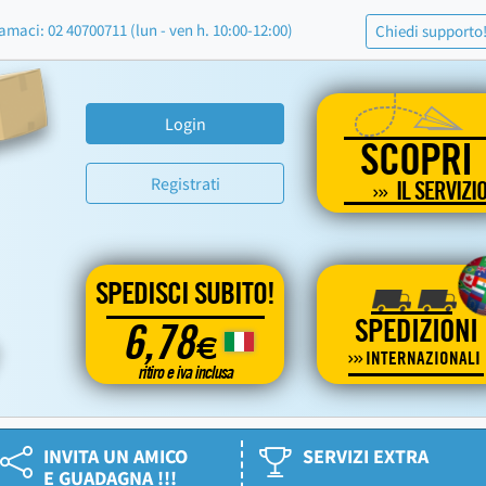
amaci: 02 40700711 (lun - ven h. 10:00-12:00)
Chiedi supporto
Login
SCOPRI
Registrati
IL SERVIZI
SPEDISCI SUBITO!
SPEDIZIONI
6,78
€
INTERNAZIONALI
ritiro e iva inclusa
INVITA UN AMICO
SERVIZI EXTRA
E GUADAGNA !!!