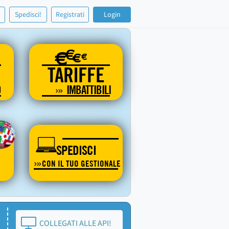
!
Spedisci!
Registrati
Login
€
€
€
€
TARIFFE
O
IMBATTIBILI
SPEDISCI
CON IL TUO GESTIONALE
COLLEGATI ALLE API!