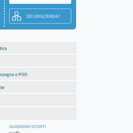
SEI UN'AZIENDA?
tica
assegno e POD
tte
GUADAGNA SCONTI
tariffe