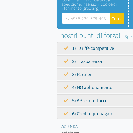
spedizione, inserisci il codice di
riferimento (tracking)
I nostri punti di forza!
Sped
1) Tariffe competitive
2) Trasparenza
3) Partner
4) NO abbonamento
5) API e Interfacce
6) Credito prepagato
AZIENDA
chi siamo