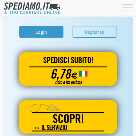
Login
Registrati
SPEDISCI SUBITO!
6,78
€
ritiro e iva inclusa
SCOPRI
IL SERVIZIO