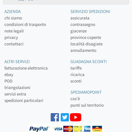
AZIENDA
SERVIZIO SPEDIZIONI
chi siamo
assicurata
condizioni di trasporto
contrassegno
note legali
giacenze
privacy
province coperte
contattaci
località disagiate
annullamento
ALTRI SERVIZI
GUADAGNA SCONTI
fatturazione elettronica
tariffe
ebay
ricarica
POD
sconti
triangolazioni
SPEDIAMOPOINT
servizi extra
cos'è
spedizioni particolari
punti sul territorio