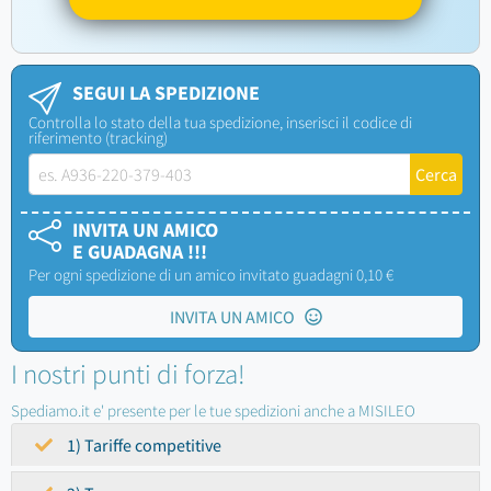
SEGUI LA SPEDIZIONE
Controlla lo stato della tua spedizione, inserisci il codice di
riferimento (tracking)
INVITA UN AMICO
E GUADAGNA !!!
Per ogni spedizione di un amico invitato guadagni 0,10 €
INVITA UN AMICO
I nostri punti di forza!
Spediamo.it e' presente per le tue spedizioni anche a MISILEO
1) Tariffe competitive