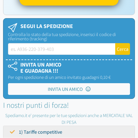
SEGUI LA SPEDIZIONE
Controlla lo stato della tua spedizione, inserisci il codice di
riferimento (tracking)
INVITA UN AMICO
E GUADAGNA !!!
Per ogni spedizione di un amico invitato guadagni 0,10 €
INVITA UN AMICO
I nostri punti di forza!
Spediamo.it e' presente per le tue spedizioni anche a MERCATALE VAL
DI PESA
1) Tariffe competitive