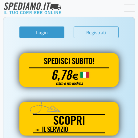
Login
Registrati
SPEDISCI SUBITO!
6,78
€
ritiro e iva inclusa
SCOPRI
IL SERVIZIO