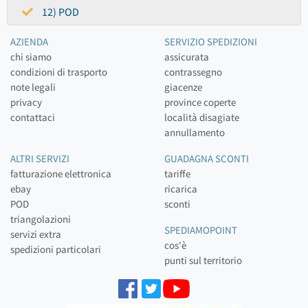
12) POD
AZIENDA
SERVIZIO SPEDIZIONI
chi siamo
assicurata
condizioni di trasporto
contrassegno
note legali
giacenze
privacy
province coperte
contattaci
località disagiate
annullamento
ALTRI SERVIZI
GUADAGNA SCONTI
fatturazione elettronica
tariffe
ebay
ricarica
POD
sconti
triangolazioni
SPEDIAMOPOINT
servizi extra
cos'è
spedizioni particolari
punti sul territorio