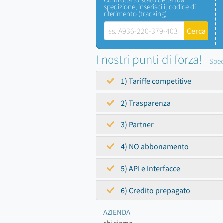
spedizione, inserisci il codice di
riferimento (tracking)
I nostri punti di forza!
Sped
1) Tariffe competitive
2) Trasparenza
3) Partner
4) NO abbonamento
5) API e Interfacce
6) Credito prepagato
AZIENDA
chi siamo