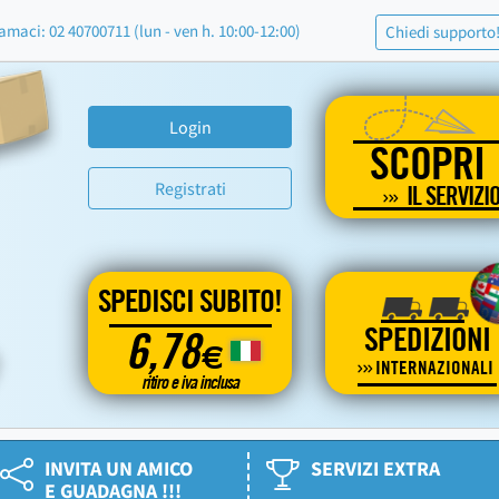
amaci: 02 40700711 (lun - ven h. 10:00-12:00)
Chiedi supporto
Login
SCOPRI
Registrati
IL SERVIZI
SPEDISCI SUBITO!
SPEDIZIONI
6,78
€
INTERNAZIONALI
ritiro e iva inclusa
INVITA UN AMICO
SERVIZI EXTRA
E GUADAGNA !!!