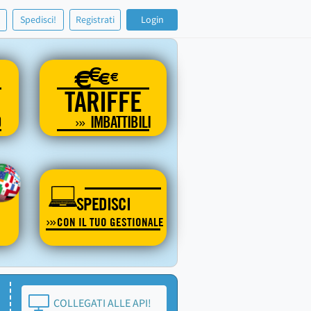
!
Spedisci!
Registrati
Login
€
€
€
€
TARIFFE
O
IMBATTIBILI
SPEDISCI
CON IL TUO GESTIONALE
COLLEGATI ALLE API!