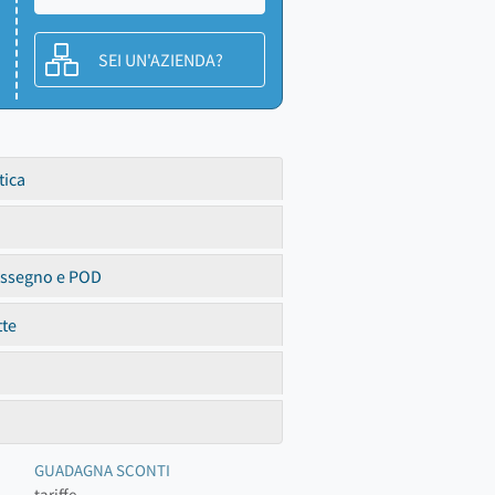
SEI UN'AZIENDA?
tica
assegno e POD
tte
GUADAGNA SCONTI
tariffe