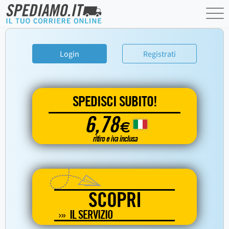
Login
Registrati
SPEDISCI SUBITO!
6,78
€
ritiro e iva inclusa
SCOPRI
IL SERVIZIO