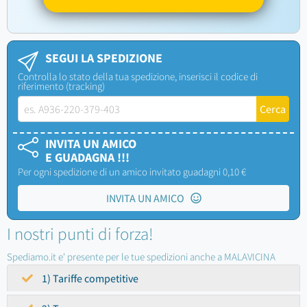
SEGUI LA SPEDIZIONE
Controlla lo stato della tua spedizione, inserisci il codice di
riferimento (tracking)
INVITA UN AMICO
E GUADAGNA !!!
Per ogni spedizione di un amico invitato guadagni 0,10 €
INVITA UN AMICO
I nostri punti di forza!
Spediamo.it e' presente per le tue spedizioni anche a MALAVICINA
1) Tariffe competitive