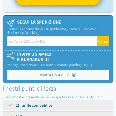
SEGUI LA SPEDIZIONE
Controlla lo stato della tua spedizione, inserisci il codice di
riferimento (tracking)
INVITA UN AMICO
E GUADAGNA !!!
Per ogni spedizione di un amico invitato guadagni 0,10 €
INVITA UN AMICO
I nostri punti di forza!
Spediamo.it e' presente per le tue spedizioni anche a LA QUERCE
1) Tariffe competitive