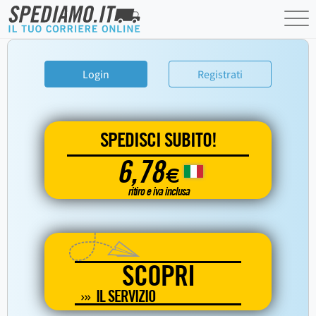
Login
Registrati
SPEDISCI SUBITO!
6,78
€
ritiro e iva inclusa
SCOPRI
IL SERVIZIO