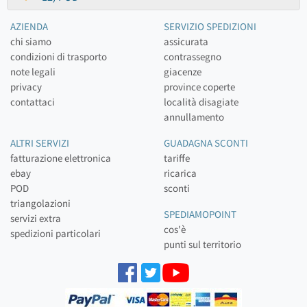
AZIENDA
SERVIZIO SPEDIZIONI
chi siamo
assicurata
condizioni di trasporto
contrassegno
note legali
giacenze
privacy
province coperte
contattaci
località disagiate
annullamento
ALTRI SERVIZI
GUADAGNA SCONTI
fatturazione elettronica
tariffe
ebay
ricarica
POD
sconti
triangolazioni
SPEDIAMOPOINT
servizi extra
cos'è
spedizioni particolari
punti sul territorio