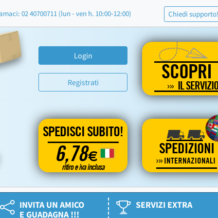
amaci: 02 40700711 (lun - ven h. 10:00-12:00)
Chiedi supporto
Login
SCOPRI
Registrati
IL SERVIZI
SPEDISCI SUBITO!
SPEDIZIONI
6,78
€
INTERNAZIONALI
ritiro e iva inclusa
INVITA UN AMICO
SERVIZI EXTRA
E GUADAGNA !!!