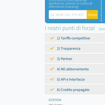
spedizione, inserisci il codice di
riferimento (tracking)
I nostri punti di forza!
Sped
1) Tariffe competitive
2) Trasparenza
3) Partner
4) NO abbonamento
5) API e Interfacce
6) Credito prepagato
AZIENDA
chi siamo