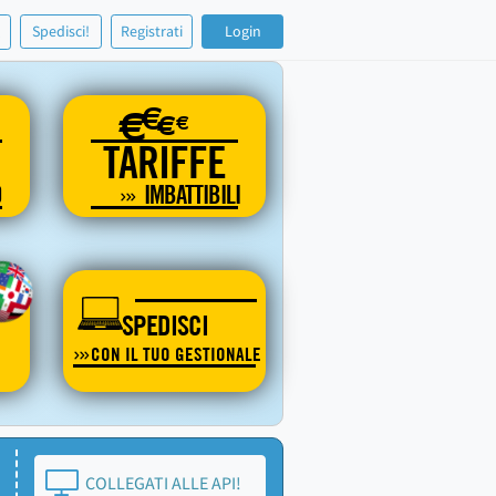
!
Spedisci!
Registrati
Login
€
€
€
€
TARIFFE
O
IMBATTIBILI
SPEDISCI
CON IL TUO GESTIONALE
COLLEGATI ALLE API!