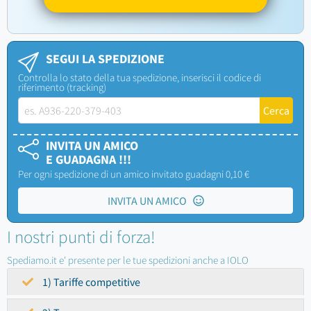
SEGUI LA SPEDIZIONE
Controlla lo stato della tua spedizione, inserisci il codice di
riferimento (tracking)
INVITA UN AMICO
E GUADAGNA !!!
Per ogni spedizione di un amico invitato guadagni 0,10 €
INVITA UN AMICO
I nostri punti di forza!
Spediamo.it e' presente per le tue spedizioni anche a IOLO
1) Tariffe competitive