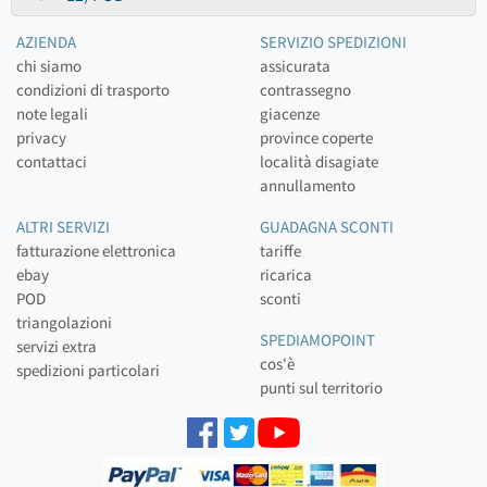
AZIENDA
SERVIZIO SPEDIZIONI
chi siamo
assicurata
condizioni di trasporto
contrassegno
note legali
giacenze
privacy
province coperte
contattaci
località disagiate
annullamento
ALTRI SERVIZI
GUADAGNA SCONTI
fatturazione elettronica
tariffe
ebay
ricarica
POD
sconti
triangolazioni
SPEDIAMOPOINT
servizi extra
cos'è
spedizioni particolari
punti sul territorio