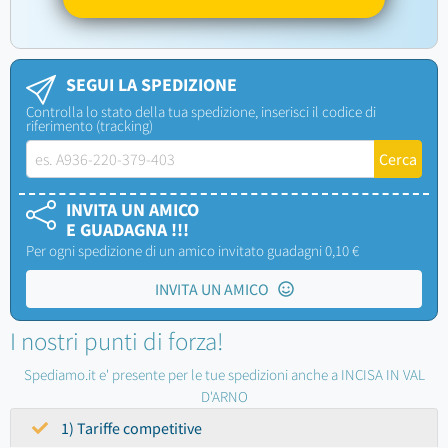
SEGUI LA SPEDIZIONE
Controlla lo stato della tua spedizione, inserisci il codice di
riferimento (tracking)
INVITA UN AMICO
E GUADAGNA !!!
Per ogni spedizione di un amico invitato guadagni 0,10 €
INVITA UN AMICO
I nostri punti di forza!
Spediamo.it e' presente per le tue spedizioni anche a INCISA IN VAL
D'ARNO
1) Tariffe competitive