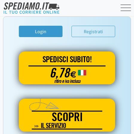
Login
Registrati
SPEDISCI SUBITO!
6,78
€
ritiro e iva inclusa
SCOPRI
IL SERVIZIO