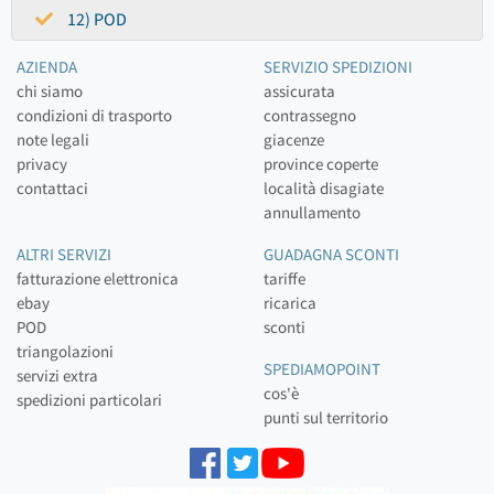
12) POD
AZIENDA
SERVIZIO SPEDIZIONI
chi siamo
assicurata
condizioni di trasporto
contrassegno
note legali
giacenze
privacy
province coperte
contattaci
località disagiate
annullamento
ALTRI SERVIZI
GUADAGNA SCONTI
fatturazione elettronica
tariffe
ebay
ricarica
POD
sconti
triangolazioni
SPEDIAMOPOINT
servizi extra
cos'è
spedizioni particolari
punti sul territorio