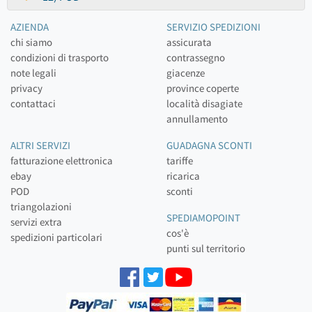
AZIENDA
SERVIZIO SPEDIZIONI
chi siamo
assicurata
condizioni di trasporto
contrassegno
note legali
giacenze
privacy
province coperte
contattaci
località disagiate
annullamento
ALTRI SERVIZI
GUADAGNA SCONTI
fatturazione elettronica
tariffe
ebay
ricarica
POD
sconti
triangolazioni
SPEDIAMOPOINT
servizi extra
cos'è
spedizioni particolari
punti sul territorio