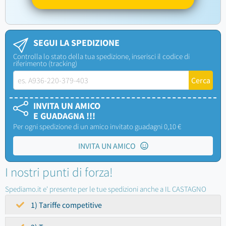
SEGUI LA SPEDIZIONE
Controlla lo stato della tua spedizione, inserisci il codice di
riferimento (tracking)
INVITA UN AMICO
E GUADAGNA !!!
Per ogni spedizione di un amico invitato guadagni 0,10 €
INVITA UN AMICO
I nostri punti di forza!
Spediamo.it e' presente per le tue spedizioni anche a IL CASTAGNO
1) Tariffe competitive