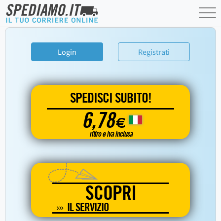
Login
Registrati
SPEDISCI SUBITO!
6,78
€
ritiro e iva inclusa
SCOPRI
IL SERVIZIO