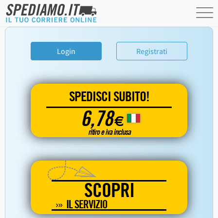
Login
Registrati
SPEDISCI SUBITO!
6,78
€
ritiro e iva inclusa
SCOPRI
IL SERVIZIO