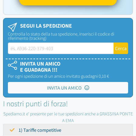
SEGUI LA SPEDIZIONE
Controlla lo stato della tua spedizione, inserisci il codice di
riferimento (tracking)
INVITA UN AMICO
E GUADAGNA !!!
Per ogni spedizione di un amico invitato guadagni 0,10 €
INVITA UN AMICO
I nostri punti di forza!
Spediamo.it e' presente per le tue spedizioni anche a GRASSINA PONTE
A EMA
1) Tariffe competitive