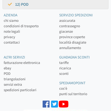
12) POD
AZIENDA
SERVIZIO SPEDIZIONI
chi siamo
assicurata
condizioni di trasporto
contrassegno
note legali
giacenze
privacy
province coperte
contattaci
località disagiate
annullamento
ALTRI SERVIZI
GUADAGNA SCONTI
fatturazione elettronica
tariffe
ebay
ricarica
POD
sconti
triangolazioni
SPEDIAMOPOINT
servizi extra
cos'è
spedizioni particolari
punti sul territorio