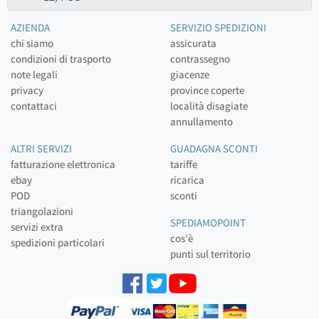
AZIENDA
SERVIZIO SPEDIZIONI
chi siamo
assicurata
condizioni di trasporto
contrassegno
note legali
giacenze
privacy
province coperte
contattaci
località disagiate
annullamento
ALTRI SERVIZI
GUADAGNA SCONTI
fatturazione elettronica
tariffe
ebay
ricarica
POD
sconti
triangolazioni
SPEDIAMOPOINT
servizi extra
cos'è
spedizioni particolari
punti sul territorio