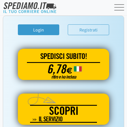
Login
Registrati
SPEDISCI SUBITO!
6,78
€
ritiro e iva inclusa
SCOPRI
IL SERVIZIO