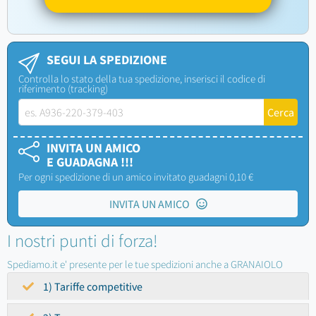
SEGUI LA SPEDIZIONE
Controlla lo stato della tua spedizione, inserisci il codice di
riferimento (tracking)
INVITA UN AMICO
E GUADAGNA !!!
Per ogni spedizione di un amico invitato guadagni 0,10 €
INVITA UN AMICO
I nostri punti di forza!
Spediamo.it e' presente per le tue spedizioni anche a GRANAIOLO
1) Tariffe competitive