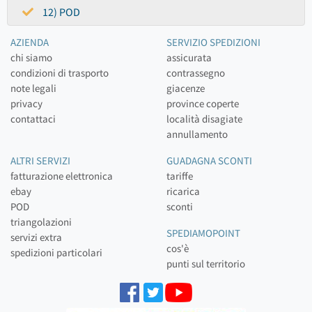
12) POD
AZIENDA
SERVIZIO SPEDIZIONI
chi siamo
assicurata
condizioni di trasporto
contrassegno
note legali
giacenze
privacy
province coperte
contattaci
località disagiate
annullamento
ALTRI SERVIZI
GUADAGNA SCONTI
fatturazione elettronica
tariffe
ebay
ricarica
POD
sconti
triangolazioni
SPEDIAMOPOINT
servizi extra
cos'è
spedizioni particolari
punti sul territorio