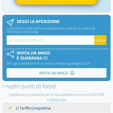
SEGUI LA SPEDIZIONE
Controlla lo stato della tua spedizione, inserisci il codice di
riferimento (tracking)
INVITA UN AMICO
E GUADAGNA !!!
Per ogni spedizione di un amico invitato guadagni 0,10 €
INVITA UN AMICO
I nostri punti di forza!
Spediamo.it e' presente per le tue spedizioni anche a GINESTRA
FIORENTINA
1) Tariffe competitive