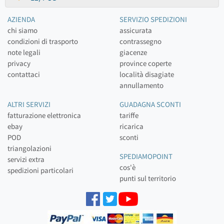
AZIENDA
SERVIZIO SPEDIZIONI
chi siamo
assicurata
condizioni di trasporto
contrassegno
note legali
giacenze
privacy
province coperte
contattaci
località disagiate
annullamento
ALTRI SERVIZI
GUADAGNA SCONTI
fatturazione elettronica
tariffe
ebay
ricarica
POD
sconti
triangolazioni
SPEDIAMOPOINT
servizi extra
cos'è
spedizioni particolari
punti sul territorio