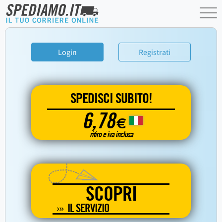
Login
Registrati
SPEDISCI SUBITO!
6,78
€
ritiro e iva inclusa
SCOPRI
IL SERVIZIO