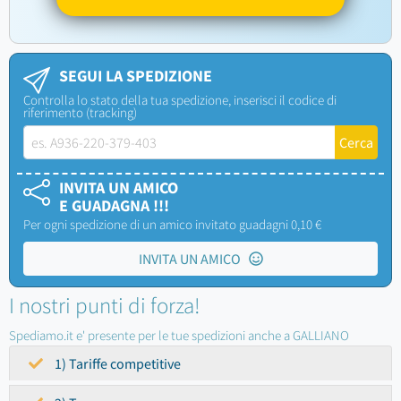
SEGUI LA SPEDIZIONE
Controlla lo stato della tua spedizione, inserisci il codice di
riferimento (tracking)
INVITA UN AMICO
E GUADAGNA !!!
Per ogni spedizione di un amico invitato guadagni 0,10 €
INVITA UN AMICO
I nostri punti di forza!
Spediamo.it e' presente per le tue spedizioni anche a GALLIANO
1) Tariffe competitive