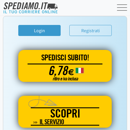
Login
Registrati
SPEDISCI SUBITO!
6,78
€
ritiro e iva inclusa
SCOPRI
IL SERVIZIO