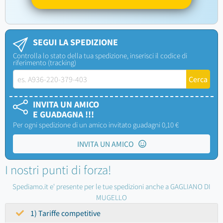
SEGUI LA SPEDIZIONE
Controlla lo stato della tua spedizione, inserisci il codice di
riferimento (tracking)
INVITA UN AMICO
E GUADAGNA !!!
Per ogni spedizione di un amico invitato guadagni 0,10 €
INVITA UN AMICO
I nostri punti di forza!
Spediamo.it e' presente per le tue spedizioni anche a GAGLIANO DI
MUGELLO
1) Tariffe competitive