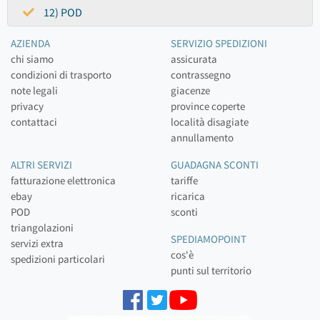
12) POD
AZIENDA
SERVIZIO SPEDIZIONI
chi siamo
assicurata
condizioni di trasporto
contrassegno
note legali
giacenze
privacy
province coperte
contattaci
località disagiate
annullamento
ALTRI SERVIZI
GUADAGNA SCONTI
fatturazione elettronica
tariffe
ebay
ricarica
POD
sconti
triangolazioni
SPEDIAMOPOINT
servizi extra
cos'è
spedizioni particolari
punti sul territorio