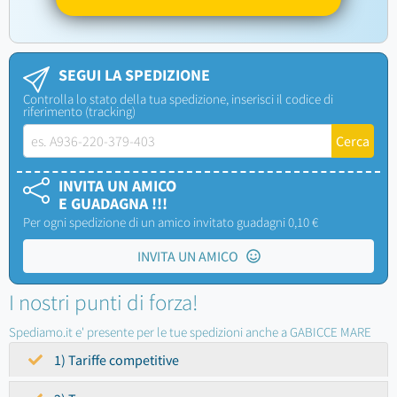
SEGUI LA SPEDIZIONE
Controlla lo stato della tua spedizione, inserisci il codice di
riferimento (tracking)
INVITA UN AMICO
E GUADAGNA !!!
Per ogni spedizione di un amico invitato guadagni 0,10 €
INVITA UN AMICO
I nostri punti di forza!
Spediamo.it e' presente per le tue spedizioni anche a GABICCE MARE
1) Tariffe competitive