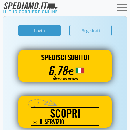
Login
Registrati
SPEDISCI SUBITO!
6,78
€
ritiro e iva inclusa
SCOPRI
IL SERVIZIO