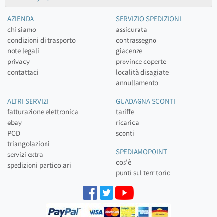
AZIENDA
SERVIZIO SPEDIZIONI
chi siamo
assicurata
condizioni di trasporto
contrassegno
note legali
giacenze
privacy
province coperte
contattaci
località disagiate
annullamento
ALTRI SERVIZI
GUADAGNA SCONTI
fatturazione elettronica
tariffe
ebay
ricarica
POD
sconti
triangolazioni
SPEDIAMOPOINT
servizi extra
cos'è
spedizioni particolari
punti sul territorio