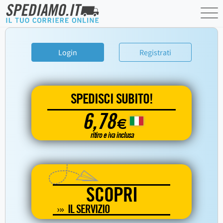
Login
Registrati
SPEDISCI SUBITO!
6,78
€
ritiro e iva inclusa
SCOPRI
IL SERVIZIO