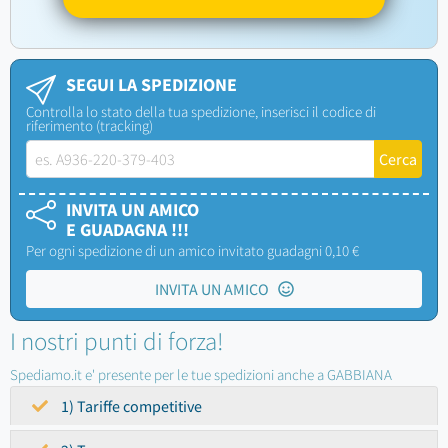
SEGUI LA SPEDIZIONE
Controlla lo stato della tua spedizione, inserisci il codice di
riferimento (tracking)
INVITA UN AMICO
E GUADAGNA !!!
Per ogni spedizione di un amico invitato guadagni 0,10 €
INVITA UN AMICO
I nostri punti di forza!
Spediamo.it e' presente per le tue spedizioni anche a GABBIANA
1) Tariffe competitive