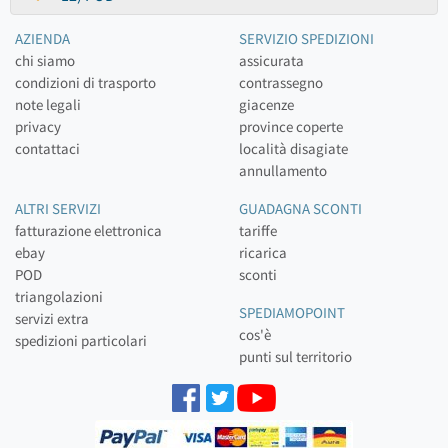
AZIENDA
SERVIZIO SPEDIZIONI
chi siamo
assicurata
condizioni di trasporto
contrassegno
note legali
giacenze
privacy
province coperte
contattaci
località disagiate
annullamento
ALTRI SERVIZI
GUADAGNA SCONTI
fatturazione elettronica
tariffe
ebay
ricarica
POD
sconti
triangolazioni
SPEDIAMOPOINT
servizi extra
cos'è
spedizioni particolari
punti sul territorio